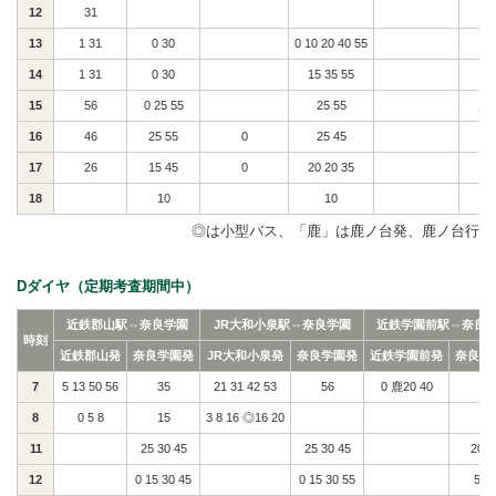
12
31
13
1 31
0 30
0 10 20 40 55
5 
14
1 31
0 30
15 35 55
0 
15
56
0 25 55
25 55
鹿0
16
46
25 55
0
25 45
2
17
26
15 45
0
20 20 35
鹿
18
10
10
鹿
◎は小型バス、「鹿」は鹿ノ台発、鹿ノ台行
Dダイヤ（定期考査期間中）
近鉄郡山駅⇔奈良学園
JR大和小泉駅⇔奈良学園
近鉄学園前駅⇔奈良
時刻
近鉄郡山発
奈良学園発
JR大和小泉発
奈良学園発
近鉄学園前発
奈良学
7
5 13 50 56
35
21 31 42 53
56
0 鹿20 40
8
0 5 8
15
3 8 16 ◎16 20
11
25 30 45
25 30 45
20 3
12
0 15 30 45
0 15 30 55
5 4