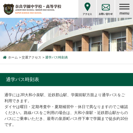
ホーム
交通アクセス
通学バス時刻表
通学バス時刻表
通学にはJR大和小泉駅、近鉄郡山駅、学園前駅方面より通学バスをご
利用できます。
ダイヤは曜日・定期考査中・夏期補習中・休日で異なりますのでご確認
ください。路線バスをご利用の場合は、大和小泉駅・近鉄郡山駅からの
バスにご乗車いただき、最寄の泉原町バス停下車で学園まで徒歩約10分
です。