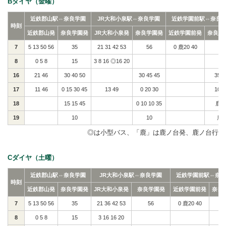
Bダイヤ（金曜）
近鉄郡山駅⇔奈良学園
JR大和小泉駅⇔奈良学園
近鉄学園前駅⇔奈良
時刻
近鉄郡山発
奈良学園発
JR大和小泉発
奈良学園発
近鉄学園前発
奈良学
7
5 13 50 56
35
21 31 42 53
56
0 鹿20 40
8
0 5 8
15
3 8 16 ◎16 20
16
21 46
30 40 50
30 45 45
35 5
17
11 46
0 15 30 45
13 49
0 20 30
10 5
18
15 15 45
0 10 10 35
鹿2
19
10
10
鹿5
◎は小型バス、「鹿」は鹿ノ台発、鹿ノ台行
Cダイヤ（土曜）
近鉄郡山駅⇔奈良学園
JR大和小泉駅⇔奈良学園
近鉄学園前駅⇔奈良
時刻
近鉄郡山発
奈良学園発
JR大和小泉発
奈良学園発
近鉄学園前発
奈良
7
5 13 50 56
35
21 36 42 53
56
0 鹿20 40
8
0 5 8
15
3 16 16 20