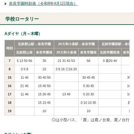
奈良学園時刻表（令和8年4月1日現在）
学校ロータリー
Aダイヤ（月～木曜）
近鉄郡山駅⇔奈良学園
JR大和小泉駅⇔奈良学園
近鉄学園前駅⇔奈良
時刻
近鉄郡山発
奈良学園発
JR大和小泉発
奈良学園発
近鉄学園前発
奈良学
7
5 13 50 56
35
21 31 42 53
56
0 鹿20 40
8
0 5 8
15
3 8 16 ◎16 20
15
11 46
30 40 50
30 45 45
35 5
16
21 46
15 40 50
5 30 45
10 5
17
11 46
15 30 45
13 49
0 20 30
10 4
18
15 15 45
0 10 10 35
鹿2
19
10
10
鹿5
◎は小型バス、「鹿」は鹿ノ台発、鹿ノ台行