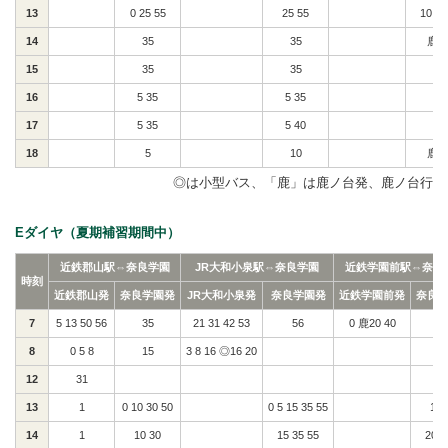
13
0 25 55
25 55
10 鹿
14
35
35
鹿2
15
35
35
25
16
5 35
5 35
50
17
5 35
5 40
18
5
10
鹿1
◎は小型バス、「鹿」は鹿ノ台発、鹿ノ台行
Eダイヤ（夏期補習期間中）
近鉄郡山駅⇔奈良学園
JR大和小泉駅⇔奈良学園
近鉄学園前駅⇔奈良
時刻
近鉄郡山発
奈良学園発
JR大和小泉発
奈良学園発
近鉄学園前発
奈良
7
5 13 50 56
35
21 31 42 53
56
0 鹿20 40
8
0 5 8
15
3 8 16 ◎16 20
12
31
13
1
0 10 30 50
0 5 15 35 55
10 
14
1
10 30
15 35 55
20 