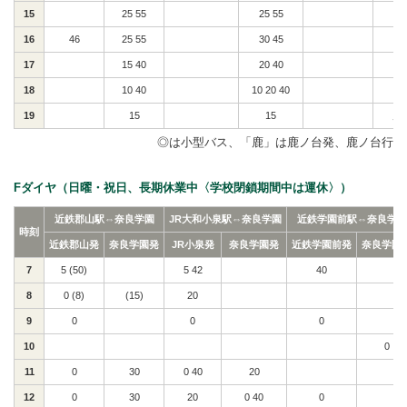
15
25 55
25 55
4
16
46
25 55
30 45
2
17
15 40
20 40
4
18
10 40
10 20 40
鹿
19
15
15
鹿1
◎は小型バス、「鹿」は鹿ノ台発、鹿ノ台行
Fダイヤ（日曜・祝日、長期休業中〈学校閉鎖期間中は運休〉）
近鉄郡山駅⇔奈良学園
JR大和小泉駅⇔奈良学園
近鉄学園前駅⇔奈良学園
時刻
近鉄郡山発
奈良学園発
JR小泉発
奈良学園発
近鉄学園前発
奈良学園
7
5 (50)
5 42
40
8
0 (8)
(15)
20
9
0
0
0
10
0
11
0
30
0 40
20
12
0
30
20
0 40
0