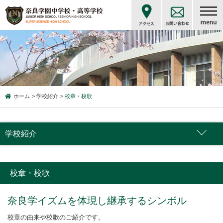
ホーム
学校紹介
校章・校歌
学校紹介
校章・校歌
奈良学イズムを体現し継承するシンボル
校章の由来や校歌のご紹介です。