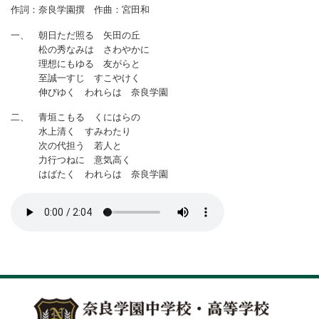
作詞：奈良学園撰 作曲：宮田和
一、 朝日ただ照る 矢田の丘
松の秀なみは さわやかに
理想にもゆる 友がらと
至誠一すじ すこやけく
伸びゆく われらは 奈良学園
二、 青垣こもる くにはらの
水上清く すみわたり
次の代担う 若人と
力行つねに 意気高く
はばたく われらは 奈良学園