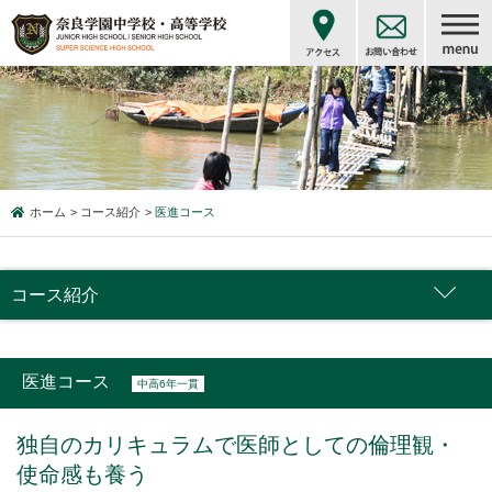
ホーム
コース紹介
医進コース
コース紹介
医進コース
中高6年一貫
独自のカリキュラムで医師としての倫理観・
使命感も養う