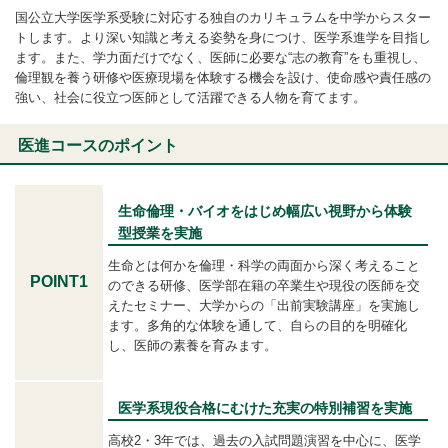
国公立大学医学系受験に対応する独自のカリキュラムを中学からスター
トします。より深い知識と考える姿勢を身につけ、医学系進学を目指し
ます。また、学力面だけでなく、医師に必要な“志の教育”をも重視し、
倫理観を養う研修や医療現場を体験する機会を設け、使命感や責任感の
強い、社会に役立つ医師として活躍できる人物を育てます。
医進コースのポイント
生命倫理・バイオをはじめ幅広い視野から体験
型授業を実施
生命とは何かを倫理・科学の両面から深く考えること
POINT1
のできる研修、医学部在籍の卒業生や現役の医師を交
えたセミナー、大学からの「出前実験講座」を実施し
ます。多角的な体験を通して、自らの目的を明確化
し、医師の素養を育みます。
医学系現役合格にむけた充実の特別補習を実施
高校2・3年では、過去の入試問題演習を中心に、医学