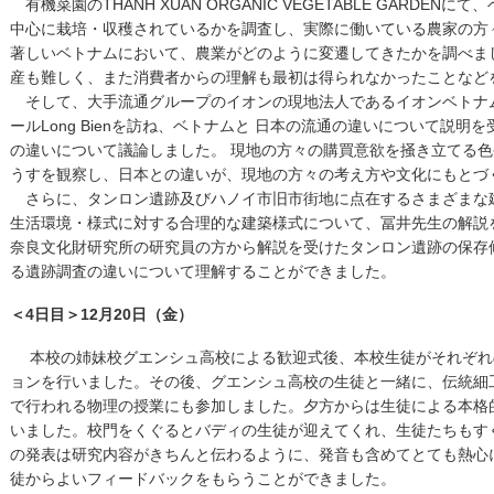
有機菜園のTHANH XUAN ORGANIC VEGETABLE GARD
中心に栽培・収穫されているかを調査し、実際に働いている農家の方
著しいベトナムにおいて、農業がどのように変遷してきたかを調べま
産も難しく、また消費者からの理解も最初は得られなかったことな
そして、大手流通グループのイオンの現地法人であるイオンベトナ
ールLong Bienを訪ね、ベトナムと 日本の流通の違いについて説
の違いについて議論しました。 現地の方々の購買意欲を掻き立てる
うすを観察し、日本との違いが、現地の方々の考え方や文化にもとづ
さらに、タンロン遺跡及びハノイ市旧市街地に点在するさまざまな
生活環境・様式に対する合理的な建築様式について、冨井先生の解説
奈良文化財研究所の研究員の方から解説を受けたタンロン遺跡の保存
る遺跡調査の違いについて理解することができました。
＜4日目＞12月20日（金）
本校の姉妹校グエンシュ高校による歓迎式後、本校生徒がそれぞれ
ョンを行いました。その後、グエンシュ高校の生徒と一緒に、伝統細工
で行われる物理の授業にも参加しました。夕方からは生徒による本格
いました。校門をくぐるとバディの生徒が迎えてくれ、生徒たちもす
の発表は研究内容がきちんと伝わるように、発音も含めてとても熱心
徒からよいフィードバックをもらうことができました。