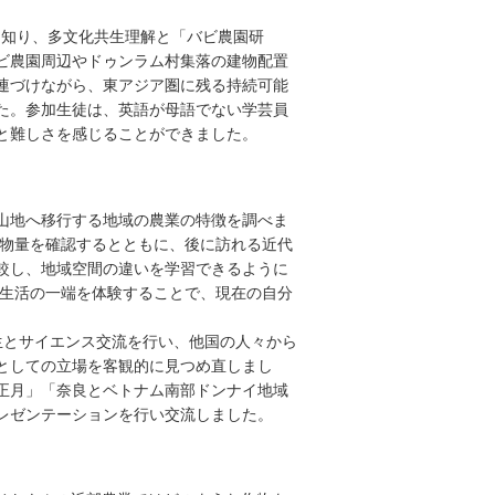
。
を知り、多文化共生理解と「バビ農園研
ビ農園周辺やドゥンラム村集落の建物配置
連づけながら、東アジア圏に残る持続可能
た。参加生徒は、英語が母語でない学芸員
と難しさを感じることができました。
山地へ移行する地域の農業の特徴を調べま
生物量を確認するとともに、後に訪れる近代
n の状況と比較し、地域空間の違いを学習できるように
の生活の一端を体験することで、現在の自分
とサイエンス交流を行い、他国の人々から
としての立場を客観的に見つめ直しまし
正月」「奈良とベトナム南部ドンナイ地域
レゼンテーションを行い交流しました。