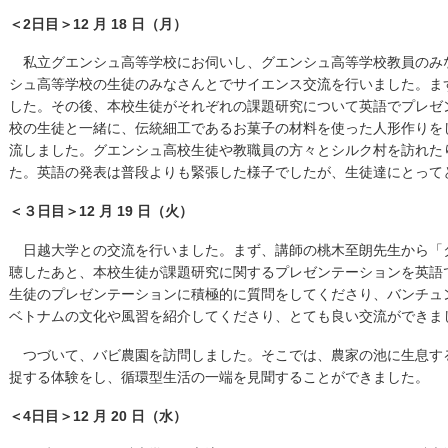
＜2日目＞12 月 18 日（月）
私立グエンシュ高等学校にお伺いし、グエンシュ高等学校教員のみ
シュ高等学校の生徒のみなさんとでサイエンス交流を行いました。ま
した。その後、本校生徒がそれぞれの課題研究について英語でプレゼ
校の生徒と一緒に、伝統細工であるお菓子の材料を使った人形作りを
流しました。グエンシュ高校生徒や教職員の方々とシルク村を訪れた
た。英語の発表は普段よりも緊張した様子でしたが、生徒達にとって
＜３日目＞12 月 19 日（火）
日越大学との交流を行いました。まず、講師の桃木至朗先生から「
聴したあと、本校生徒が課題研究に関するプレゼンテーションを英語
生徒のプレゼンテーションに積極的に質問をしてくださり、バンチュ
ベトナムの文化や風習を紹介してくださり、とても良い交流ができま
つづいて、バビ農園を訪問しました。そこでは、農家の池に生息す
捉する体験をし、循環型生活の一端を見聞することができました。
＜4日目＞12 月 20 日（水）