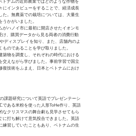
ENにて、ベトナムの近郊農業ではどのような作物を
々にインタビューをすることで、経済成長
した。無農薬での栽培については、大量生
どをうかがいました。
ムがハノイ市に最初に開店させたイオンモ
明を受け、購買データから見る両者の消費行動
色やディスプレイを知り、また、店舗内のよ
くものであることを学び取りました。
建築物を調査し、それぞれの時代における
を交えながら学びました。事前学習で国立
修復技術をふまえ、日本とベトナムにおけ
の課題研究について英語でプレゼンテーシ
である米粉を使った人形ToHe作り、英語
的なクリスマスの舞台劇も見学させてもら
ぐに打ち解けて意気投合できました。英語
に練習していたこともあり、ベトナムの生