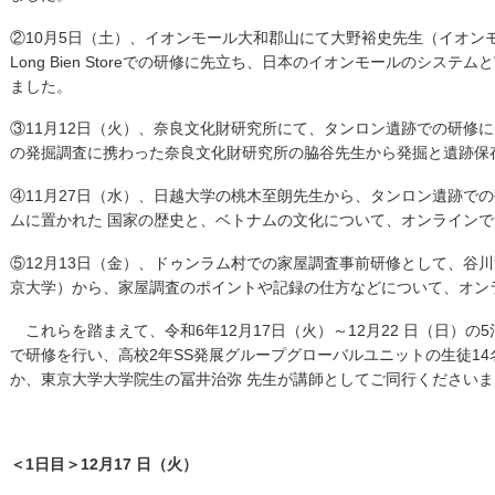
②10月5日（土）、イオンモール大和郡山にて大野裕史先生（イオン
Long Bien Storeでの研修に先立ち、日本のイオンモールのシス
ました。
③11月12日（火）、奈良文化財研究所にて、タンロン遺跡での研修
の発掘調査に携わった奈良文化財研究所の脇谷先生から発掘と遺跡保
④11月27日（水）、日越大学の桃木至朗先生から、タンロン遺跡で
ムに置かれた 国家の歴史と、ベトナムの文化について、オンライン
⑤12月13日（金）、ドゥンラム村での家屋調査事前研修として、谷
京大学）から、家屋調査のポイントや記録の仕方などについて、オン
これらを踏まえて、令和6年12月17日（火）～12月22 日（日）の
で研修を行い、高校2年SS発展グループグローバルユニットの生徒1
か、東京大学大学院生の冨井治弥 先生が講師としてご同行くださいま
＜1日目＞12月17 日（火）