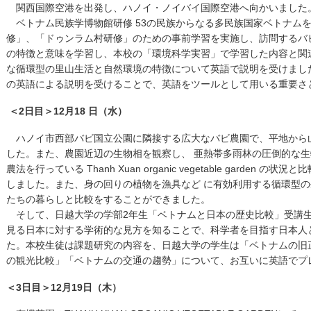
関西国際空港を出発し、ハノイ・ノイバイ国際空港へ向かいました
ベトナム民族学博物館研修 53の民族からなる多民族国家ベトナム
修」、「ドゥンラム村研修」のための事前学習を実施し、訪問するバ
の特徴と意味を学習し、本校の「環境科学実習」で学習した内容と関
な循環型の里山生活と自然環境の特徴について英語で説明を受けまし
の英語による説明を受けることで、英語をツールとして用いる重要さ
＜2日目＞12月18 日（水）
ハノイ市西部バビ国立公園に隣接する広大なバビ農園で、平地から
した。また、農園近辺の生物相を観察し、 亜熱帯多雨林の圧倒的な
農法を行っている Thanh Xuan organic vegetable garde
しました。また、身の回りの植物を漁具など に有効利用する循環型
たちの暮らしと比較をすることができました。
そして、日越大学の学部2年生「ベトナムと日本の歴史比較」受講生
見る日本に対する学術的な見方を知ることで、科学者を目指す日本人
た。本校生徒は課題研究の内容を、日越大学の学生は「ベトナムの旧
の観光比較」「ベトナムの交通の趨勢」について、お互いに英語でプ
＜3日目＞12月19日（木）