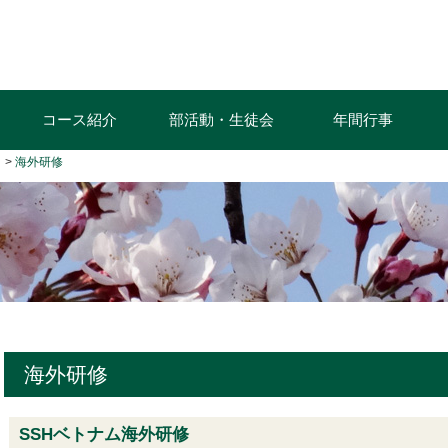
コース紹介
部活動・生徒会
年間行事
）
海外研修
海外研修
SSHベトナム海外研修