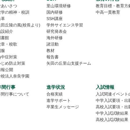
ごあいさつ
里山環境研修
教育目標・教育方
建学の精神・校訓
国内研修
中高一貫教育
沿革
SSH講座
矢田丘陵の風(校長より)
学外サイエンス学習
施設紹介
研究発表会
図書館
海外研修
校章・校歌
諸活動
制服
教材
熱中症対策
報告書
いじめ防止対策
矢田の丘里山支援チーム
情報公開
学校法人奈良学園
年間行事
進学状況
入試情報
年間行事について
合格実績
入試関連イベント
進学サポート
中学入試要項・出
卒業生メッセージ
高校入試要項・出
中学入試試験結果
高校入試試験結果