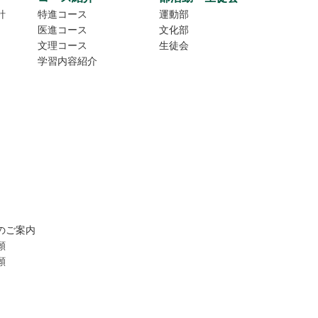
針
特進コース
運動部
医進コース
文化部
文理コース
生徒会
学習内容紹介
のご案内
願
願