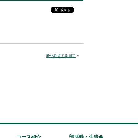
酸化剤還元剤同定
»
コース紹介
部活動・生徒会