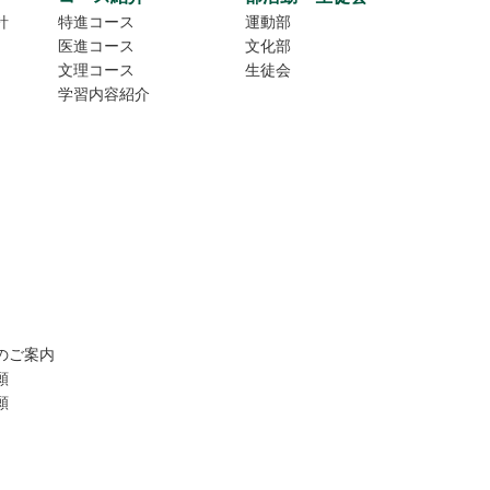
針
特進コース
運動部
医進コース
文化部
文理コース
生徒会
学習内容紹介
のご案内
願
願