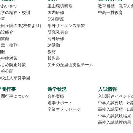
ごあいさつ
里山環境研修
教育目標・教育方
建学の精神・校訓
国内研修
中高一貫教育
沿革
SSH講座
矢田丘陵の風(校長より)
学外サイエンス学習
施設紹介
研究発表会
図書館
海外研修
校章・校歌
諸活動
制服
教材
熱中症対策
報告書
いじめ防止対策
矢田の丘里山支援チーム
情報公開
学校法人奈良学園
年間行事
進学状況
入試情報
年間行事について
合格実績
入試関連イベント
進学サポート
中学入試要項・出
卒業生メッセージ
高校入試要項・出
中学入試試験結果
高校入試試験結果