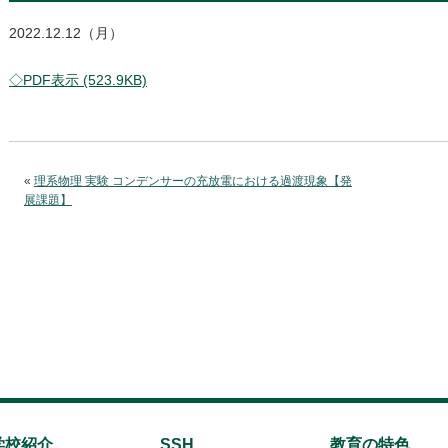
2022.12.12（月）
◇PDF表示 (523.9KB)
«
理系物理 実験 コンデンサーの充放電における過渡現象【発
展課題】
学校紹介
SSH
教育の特色