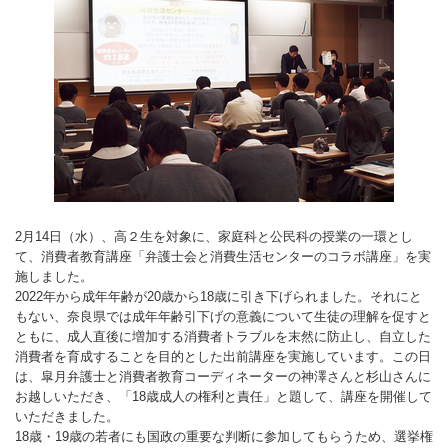
2月14日（水）、高２生を対象に、家庭科と公民科の授業の一環とし
て、消費者教育講座「弁護士会と消費生活センターのコラボ講座」を実
施しました。
2022年から成年年齢が20歳から18歳に引き下げられました。それにと
もない、奈良県では成年年齢引下げの意義について生徒の理解を促すと
ともに、成人直後に増加する消費者トラブルを末然に防止し、自立した
消費者を育成することを目的とした出前講座を実施しています。この日
は、皐月弁護士と消費者教育コーディネーターの神澤さんと杉山さんに
お越しいただき、「18歳成人の権利と責任」と題して、講座を開催して
いただきました。
18歳・19歳の若者にも国政の重要な判断に参加してもらうため、選挙権