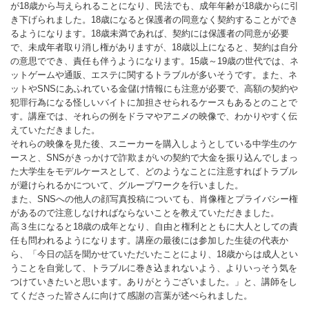
が18歳から与えられることになり、民法でも、成年年齢が18歳からに引
き下げられました。18歳になると保護者の同意なく契約することができ
るようになります。18歳未満であれば、契約には保護者の同意が必要
で、未成年者取り消し権がありますが、18歳以上になると、契約は自分
の意思ででき、責任も伴うようになります。15歳～19歳の世代では、ネ
ットゲームや通販、エステに関するトラブルが多いそうです。また、ネ
ットやSNSにあふれている金儲け情報にも注意が必要で、高額の契約や
犯罪行為になる怪しいバイトに加担させられるケースもあるとのことで
す。講座では、それらの例をドラマやアニメの映像で、わかりやすく伝
えていただきました。
それらの映像を見た後、スニーカーを購入しようとしている中学生のケ
ースと、SNSがきっかけで詐欺まがいの契約で大金を振り込んでしまっ
た大学生をモデルケースとして、どのようなことに注意すればトラブル
が避けられるかについて、グループワークを行いました。
また、SNSへの他人の顔写真投稿についても、肖像権とプライバシー権
があるので注意しなければならないことを教えていただきました。
高３生になると18歳の成年となり、自由と権利とともに大人としての責
任も問われるようになります。講座の最後には参加した生徒の代表か
ら、「今日の話を聞かせていただいたことにより、18歳からは成人とい
うことを自覚して、トラブルに巻き込まれないよう、よりいっそう気を
つけていきたいと思います。ありがとうございました。」と、講師をし
てくださった皆さんに向けて感謝の言葉が述べられました。