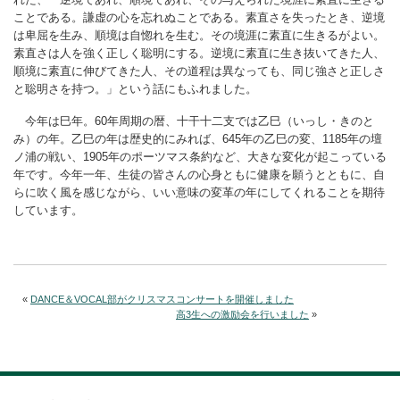
ことである。謙虚の心を忘れぬことである。素直さを失ったとき、逆境
は卑屈を生み、順境は自惚れを生む。その境涯に素直に生きるがよい。
素直さは人を強く正しく聡明にする。逆境に素直に生き抜いてきた人、
順境に素直に伸びてきた人、その道程は異なっても、同じ強さと正しさ
と聡明さを持つ。」という話にもふれました。
今年は巳年。60年周期の暦、十干十二支では乙巳（いっし・きのと
み）の年。乙巳の年は歴史的にみれば、645年の乙巳の変、1185年の壇
ノ浦の戦い、1905年のポーツマス条約など、大きな変化が起こっている
年です。今年一年、生徒の皆さんの心身ともに健康を願うとともに、自
らに吹く風を感じながら、いい意味の変革の年にしてくれることを期待
しています。
«
DANCE＆VOCAL部がクリスマスコンサートを開催しました
高3生への激励会を行いました
»