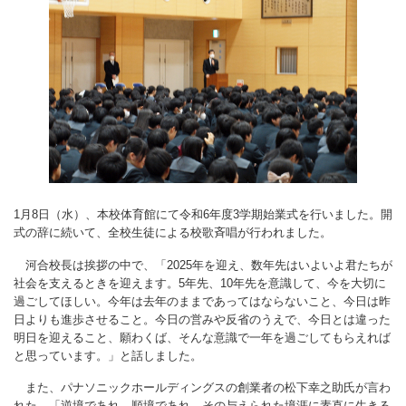
1月8日（水）、本校体育館にて令和6年度3学期始業式を行いました。開
式の辞に続いて、全校生徒による校歌斉唱が行われました。
河合校長は挨拶の中で、「2025年を迎え、数年先はいよいよ君たちが
社会を支えるときを迎えます。5年先、10年先を意識して、今を大切に
過ごしてほしい。今年は去年のままであってはならないこと、今日は昨
日よりも進歩させること。今日の営みや反省のうえで、今日とは違った
明日を迎えること、願わくば、そんな意識で一年を過ごしてもらえれば
と思っています。」と話しました。
また、パナソニックホールディングスの創業者の松下幸之助氏が言わ
れた、「逆境であれ、順境であれ、その与えられた境涯に素直に生きる