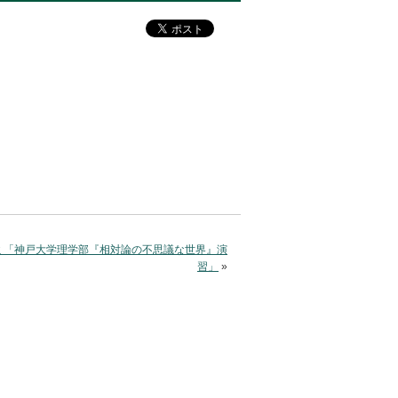
ミ「神戸大学理学部『相対論の不思議な世界』演
習」
»