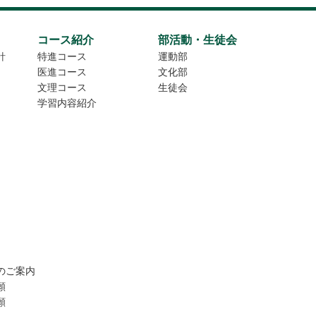
コース紹介
部活動・生徒会
針
特進コース
運動部
医進コース
文化部
文理コース
生徒会
学習内容紹介
のご案内
願
願