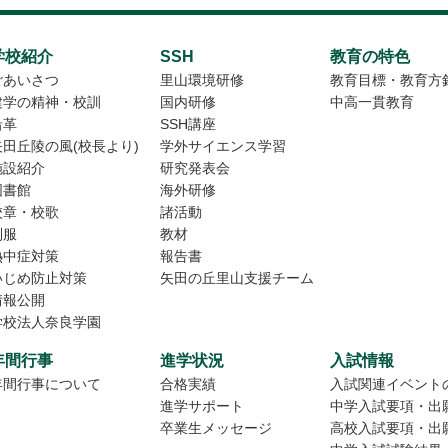
学校紹介
SSH
教育の特色
ごあいさつ
里山環境研修
教育目標・教育方
建学の精神・校訓
国内研修
中高一貫教育
沿革
SSH講座
矢田丘陵の風(校長より)
学外サイエンス学習
施設紹介
研究発表会
図書館
海外研修
校章・校歌
諸活動
制服
教材
熱中症対策
報告書
いじめ防止対策
矢田の丘里山支援チーム
情報公開
学校法人奈良学園
年間行事
進学状況
入試情報
年間行事について
合格実績
入試関連イベント
進学サポート
中学入試要項・出
卒業生メッセージ
高校入試要項・出