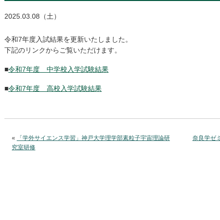
2025.03.08（土）
令和7年度入試結果を更新いたしました。
下記のリンクからご覧いただけます。
■
令和7年度 中学校入学試験結果
■
令和7年度 高校入学試験結果
«
「学外サイエンス学習」神戸大学理学部素粒子宇宙理論研
奈良学ゼ
究室研修