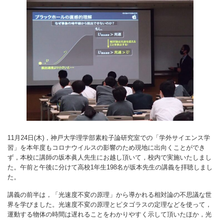
11月24日(木)，神戸大学理学部素粒子論研究室での「学外サイエンス学
習」を本年度もコロナウイルスの影響のため現地に出向くことができ
ず，本校に講師の坂本眞人先生にお越し頂いて，校内で実施いたしまし
た。午前と午後に分けて高校1年生198名が坂本先生の講義を拝聴しまし
た。
講義の前半は，「光速度不変の原理」から導かれる相対論の不思議な世
界を学びました。光速度不変の原理とピタゴラスの定理などを使って，
運動する物体の時間は遅れることをわかりやすく示して頂いたほか，光