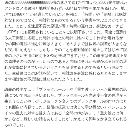
速の0.999999999999999999倍の速さで進む宇宙船だと230万光年離れた
アンドロメダ銀河と地球間をわずか3泊4日で往復可能である(しかし地
球では460万年が経過している)ことを例に，「時間」や「距離」は絶対
的なものではなく，相対的なものであるという事実を学ぶことができま
した。また，光速度不変の原理が導く時間の遅れは、身近なカーナビ
（GPS）にも応用されていることをご説明下さいました。高速で運動す
る人工衛星に搭載した時計は地上の時計に比べてごくわずか遅れるが，
その間の電波の進む距離は大きく，そのままでは位置の誤差が大きくな
り実用に耐えない。しかし，そのことを相対論的に補正してはじめて誤
差の小さい実用に耐えるGPSが実現できており，この事実は光速度不変
の原理そのものが正しいものであると同時にそれから導かれる時間の遅
れが実際に起きているということを証明するものであるというお話でし
た。生徒達はこのお話を聞いて，相対論を身近に感じるとともに，ます
ます相対論の不思議に魅せられたようでした。
講義の後半では，「ブラックホール」や「重力波」といった最先端の話
題についてお話下さいました。ブラックホールも光速度不変の原理から
生じうることや，少しジョークを交えてのブラックホールの作り方はと
ても面白い内容でした。普段の授業では決して学び得ないアインシュタ
インの重力に対する捉え方である「空間のゆがみ」，「重力波とは何
か」など，難しいお話もありましたが，かえって興味をかき立てられる
ものでした。