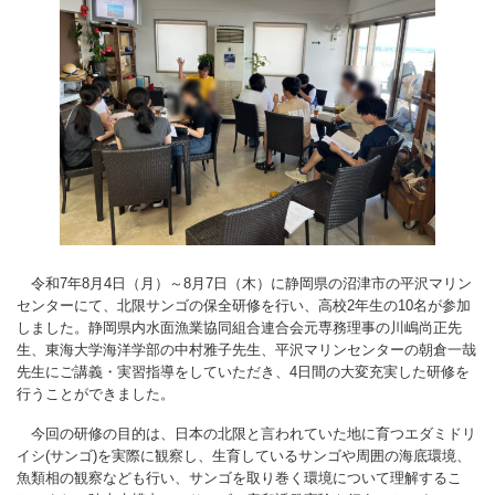
令和7年8月4日（月）～8月7日（木）に静岡県の沼津市の平沢マリン
センターにて、北限サンゴの保全研修を行い、高校2年生の10名が参加
しました。静岡県内水面漁業協同組合連合会元専務理事の川嶋尚正先
生、東海大学海洋学部の中村雅子先生、平沢マリンセンターの朝倉一哉
先生にご講義・実習指導をしていただき、4日間の大変充実した研修を
行うことができました。
今回の研修の目的は、日本の北限と言われていた地に育つエダミドリ
イシ(サンゴ)を実際に観察し、生育しているサンゴや周囲の海底環境、
魚類相の観察なども行い、サンゴを取り巻く環境について理解するこ