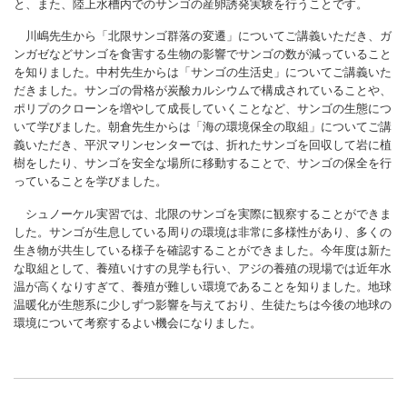
と、また、陸上水槽内でのサンゴの産卵誘発実験を行うことです。
川嶋先生から「北限サンゴ群落の変遷」についてご講義いただき、ガ
ンガゼなどサンゴを食害する生物の影響でサンゴの数が減っていること
を知りました。中村先生からは「サンゴの生活史」についてご講義いた
だきました。サンゴの骨格が炭酸カルシウムで構成されていることや、
ポリプのクローンを増やして成長していくことなど、サンゴの生態につ
いて学びました。朝倉先生からは「海の環境保全の取組」についてご講
義いただき、平沢マリンセンターでは、折れたサンゴを回収して岩に植
樹をしたり、サンゴを安全な場所に移動することで、サンゴの保全を行
っていることを学びました。
シュノーケル実習では、北限のサンゴを実際に観察することができま
した。サンゴが生息している周りの環境は非常に多様性があり、多くの
生き物が共生している様子を確認することができました。今年度は新た
な取組として、養殖いけすの見学も行い、アジの養殖の現場では近年水
温が高くなりすぎて、養殖が難しい環境であることを知りました。地球
温暖化が生態系に少しずつ影響を与えており、生徒たちは今後の地球の
環境について考察するよい機会になりました。