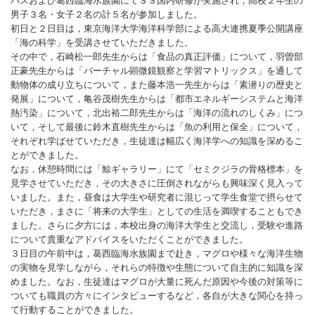
パスおよび葛西臨海水族園にてＳＳ国内研修が実施され，高校２年生の
男子３名・女子２名の計５名が参加しました。
初日と２日目は，東京海洋大学海洋科学部による高大連携夏季公開講座
「海の科学」を受講させていただきました。
その中で，石崎松一郎先生からは「食品の真正評価」について，羽曽部
正豪先生からは「バーチャル顕微鏡観察と学習マトリックス」を通して
動物体の成り立ちについて，また藤本浩一先生からは「素潜りの歴史と
発展」について，亀谷茂樹先生からは「都市エネルギーシステムと海洋
熱汚染」について，北出裕二郎先生からは「海洋の流れのしくみ」につ
いて，そして最後に鈴木直樹先生からは「魚の利用と保全」について，
それぞれ学ばせていただき，生徒達は幅広く海洋学への知識を深めるこ
とができました。
なお，休憩時間には「鯨ギャラリー」にて「セミクジラの骨格標本」を
見学させていただき，その大きさに圧倒されながらも興味深く見入って
いました。また，昼食は大学生や研究者に混じって学生食堂で摂らせて
いただき，まさに「将来の大学生」としての生活を満喫することもでき
ました。さらに夕方には，本校出身の海洋大学生と交流し，受験や進路
について貴重なアドバイスをいただくことができました。
３日目の午前中は，葛西臨海水族園まで赴き，マグロや様々な海洋生物
の実物を見学しながら，それらの特徴や生態について自主的に知識を深
めました。なお，生徒達はマグロが大量に死んだ原因や今後の対策等に
ついても職員の方々にインタビューするなど，各自が大きな関心を持っ
て行動することができました。