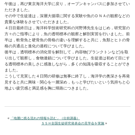
午後は，再び東京海洋大学に戻り，オープンキャンパスに参加させてい
ただきました。
その中で生徒達は，深層大循環に関する実験や魚のＤＮＡの観察などの
貴重な体験をさせていただきました。
４日目最終日は，海洋科学技術研究科の河野博先生をはじめ，研究室の
方々のご指導により，魚の透明標本の観察と解剖実習を行いました。前
半は，軟骨魚と硬骨魚の骨格の違いを理解すると共に，魚類とヒトの骨
格の共通点と進化の過程について学びました。
後半は，透明標本の消化管を解剖して，内容物(プランクトンなど)を取
り出して観察し，食物連鎖について学びました。生徒達は初めて目にす
る透明標本の美しさに感激しながら，多くの知識を吸収することができ
ました。
こうして充実した４日間の研修は無事に終了し，海洋学の奥深さを再発
見すると共に興味・関心を一層深め，もっと学びたいという気持ちと心
地よい疲労感と満足感を胸に帰路につきました。
«
「地層に残る流れの情報を読む」（出前講義）
ＳＳＨ全国生徒研究発表会の見学会を実施
»