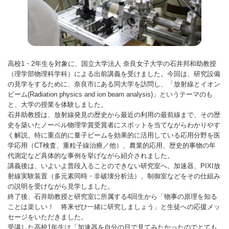
高校1・2年生を対象に、国立大学法人 奈良女子大学の石井邦和助教授
（理学部物理科学科）による出前講義を受けました。今回は、研究設備
の見学をするために、奈良市にある同大学を訪問し、「放射線とイオン
ビーム(Radiation physics and ion beam analysis)」というテーマのも
と、大学の授業を体験しました。
石井助教授は、放射線発見の歴史から最近の利用の最前線まで、その歴
史を築いたノーベル物理学賞受賞者にスポットを当てながらわかりやす
く解説。特に重点的に量子ビームを効果的に活用している応用分野を医
学応用（CT検査、重粒子線治療／他）、農業的応用、歴史的事物の年
代測定など具体的な事例を挙げながら紹介されました。
講義後は、いよいよ普段入ることのできない研究室へ。加速器、PIXI放
射線実験装置（多元素同時・非破壊分析法）、制御室などをその仕組み
の説明を受けながら見学しました。
終了後、石井助教授と研究室に所属する4回生から「物事の原理を知る
ことは楽しい！ 将来ぜひ一緒に研究しましょう」と生徒への応援メッ
セージをいただきました。
受講した高校1年生は「加速器を自分の目で見てみたかったのでとても