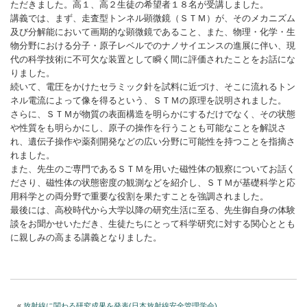
ただきました。高１、高２生徒の希望者１８名が受講しました。
講義では、まず、走査型トンネル顕微鏡（ＳＴＭ）が、そのメカニズム
及び分解能において画期的な顕微鏡であること、また、物理・化学・生
物分野における分子・原子レベルでのナノサイエンスの進展に伴い、現
代の科学技術に不可欠な装置として瞬く間に評価されたことをお話にな
りました。
続いて、電圧をかけたセラミック針を試料に近づけ、そこに流れるトン
ネル電流によって像を得るという、ＳＴＭの原理を説明されました。
さらに、ＳＴＭが物質の表面構造を明らかにするだけでなく、その状態
や性質をも明らかにし、原子の操作を行うことも可能なことを解説さ
れ、遺伝子操作や薬剤開発などの広い分野に可能性を持つことを指摘さ
れました。
また、先生のご専門であるＳＴＭを用いた磁性体の観察についてお話く
ださり、磁性体の状態密度の観測などを紹介し、ＳＴＭが基礎科学と応
用科学との両分野で重要な役割を果たすことを強調されました。
最後には、高校時代から大学以降の研究生活に至る、先生御自身の体験
談をお聞かせいただき、生徒たちにとって科学研究に対する関心ととも
に親しみの高まる講義となりました。
«
放射線に関わる研究成果を発表(日本放射線安全管理学会)