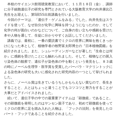
本校のサイエンス館視聴覚教室において、１１月１８日（金）、講師
に分子細胞遺伝子の研究を専門とされている大阪教育大学の向井康比己
先生をお迎えし、第5回SS出前講義を行いました。
今回のテーマは、「遺伝子・ゲノムをみる」でした。向井先生はスラ
イドを使って、なぜ自分が化学に興味を持つようになったのか、そして
化学の何が面白いのかなどについて、ご自身の生い立ちや感銘を受けた
本や人物を通して、生徒に分かりやすくお話ししてくださいました。
講義では、最初に、一番の愛読書でミクロの世界に興味を抱くきっか
けになった本として、植物学者の牧野富太郎博士の『日本植物図鑑』を
紹介されました。また、シュレーディンガーなどが著した『生命とは何
か』に感銘を受けたことにも触れられました。そして、植物などの斑入
り染色体の観察で、遺伝子が染色体の中を動くという発見をし、８３歳
の時にノーベル生理学・医学賞を受賞したバーバラ・マクリントックに
よる染色体の研究も大いに感化された研究内容の一つとして挙げられま
した。
さらに、ノーベル賞は生きているうちしかもらえない賞なので、長生き
することと、人とはちょっと違うことでもコツコツと努力をすることが
大事だとアドバイスされました。
続いて、遺伝子学の中での最重要アイテムは「顕微鏡」であること。
その顕微鏡を発明したのはヤンセン親子であり、初めて顕微鏡を使って
ミクロの世界に足を踏み入れた人物は、「フックの法則」を発見したロ
バート・フックであることを紹介されました。