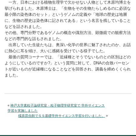
一方、日本における植物生理学で欠かせない人物として木原均博士を
挙げられました。木原博士は、「生物をその生物たらしめるのに必須な
最小限の染色体のセット」というゲノムの定義や「地球の歴史は地層
に、生物の歴史は染色体に記されてある」という名言を残していること
などを話されました。
その他、専門分野であるゲノムの概念や識別方法、顕微鏡での観察方法
などの専門的な話もされました。
出席していた生徒たちは、奥深い化学の世界に魅了されたのか、お話
に熱心に耳を傾け、大いに感銘を受けている様子でした。
最後の質問コーナーでは、「近縁種とそうでないものとの区別はどの
ようにしているのですか?」という質問に対して、DNAの合致パーセン
トが近いものが近縁種になることなどを回答され、講義を締めくくられ
ました。
«
神戸大学素粒子論研究室・粒子物理学研究室で 学外サイエンス
学習を実施しました
橿原昆虫館でＳＳ基礎学外サイエンス学習を行いました。
»