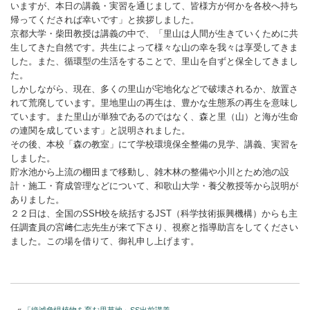
いますが、本日の講義・実習を通じまして、皆様方が何かを各校へ持ち
帰ってくだされば幸いです」と挨拶しました。
京都大学・柴田教授は講義の中で、「里山は人間が生きていくために共
生してきた自然です。共生によって様々な山の幸を我々は享受してきま
した。また、循環型の生活をすることで、里山を自ずと保全してきまし
た。
しかしながら、現在、多くの里山が宅地化などで破壊されるか、放置さ
れて荒廃しています。里地里山の再生は、豊かな生態系の再生を意味し
ています。また里山が単独であるのではなく、森と里（山）と海が生命
の連関を成しています」と説明されました。
その後、本校「森の教室」にて学校環境保全整備の見学、講義、実習を
しました。
貯水池から上流の棚田まで移動し、雑木林の整備や小川とため池の設
計・施工・育成管理などについて、和歌山大学・養父教授等から説明が
ありました。
２２日は、全国のSSH校を統括するJST（科学技術振興機構）からも主
任調査員の宮﨑仁志先生が来て下さり、視察と指導助言をしてください
ました。この場を借りて、御礼申し上げます。