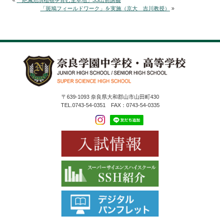
«
「絶滅危惧植物を育む里草地」SS出前講義
「斑鳩フィールドワーク」を実施（京大 吉川教授）
»
〒639-1093 奈良県大和郡山市山田町430
TEL.0743-54-0351 FAX：0743-54-0335