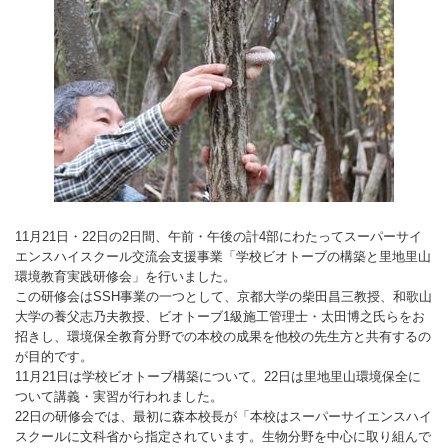
11月21日・22日の2日間、午前・午後の計4部にわたってスーパーサイ
エンスハイスクール交流会支援事業「学校ビオトーブの構築と里地里山
環境教育実践研修会」を行いました。
この研修会はSSH事業の一つとして、京都大学の柴田昌三教授、和歌山
大学の養父志乃夫教授、ビオトーブ1級施工管理士・太田博之氏らをお
招きし、環境保全教育分野での本校の成果を他校の先生方と共有するの
が目的です。
11月21日は学校ビオトーブ構築について。22日は里地里山環境保全に
ついて講義・実習が行われました。
22日の研修会では、最初に森本校長が「本校はスーパーサイエンスハイ
スクールに文科省から指定されています。生物分野を中心に取り組んで