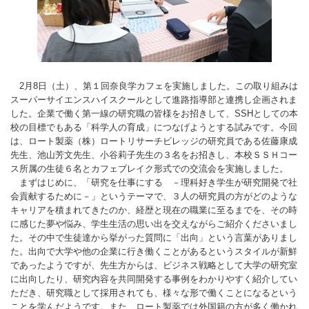
2月8日（土）、第１回奈良学カフェを実施しました。この取り組みは
スーパーサイエンスハイスクールとして進路指導部と連携し企画されま
した。企業で働く第一線の研究職の皆様をお招きして、SSHとしての本
校の目標でもある「科学人の育成」につなげようとする試みです。今回
は、ロート製薬（株）ロートリサーチビレッジの研究員である佐藤康成
先生、池山芳文先生、小谷莉子先生の３名をお招きし、本校ＳＳＨコー
ス所属の生徒６名とカフェブレイク形式での交流会を実施しました。
まずはじめに、「研究を仕事にする －理科好き学生が研究開発で社
会貢献するために－」というテーマで、３人の研究員の方がどのような
キャリアを積まれてきたのか、経歴と現在の職業に至るまでを、その時
に感じた夢や悩み、学生生活の思い出を交えながらご紹介くださいまし
た。その中で生徒達から挙がった質問に「出向」という言葉がありまし
た。出向で大学や他の企業に行き働くことがあるというスタイルが新鮮
であったようですが、先生方からは、ビジネス戦略として大学の研究室
に出向したり、研究内容を共同開発する事例をわかりやすく紹介してい
ただき、研究職として採用されても、様々な形で働くことになるという
ことを学んだようです。また、ロート製薬では外国籍の方が多く働かれ