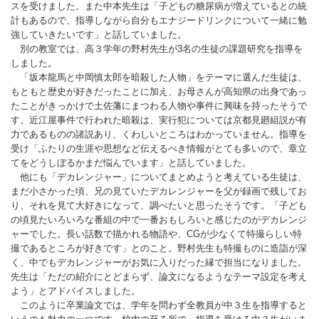
スを受けました。また中本先生は「子どもの糖尿病が増えているとの統
計もあるので、指導しながら自分もエナジードリンクについて一緒に勉
強していきたいです」と話していました。
別の教室では、高３学年の野村先生が3名の生徒の課題研究を指導を
しました。
「坂本龍馬と中岡慎太郎を暗殺した人物」をテーマに選んだ生徒は、
もともと歴史が好きだったことに加え、お母さんが高知県の出身であっ
たことがきっかけで土佐藩にまつわる人物や事件に興味を持ったそうで
す。近江屋事件で行われた暗殺は、実行犯については京都見廻組説が有
力であるものの諸説あり、くわしいところはわかっていません。指導を
受け「ふたりの生涯や思想など伝えるべき情報がとても多いので、章立
てをどうしぼるかまだ悩んでいます」と話していました。
他にも「デカレンジャー」についてまとめようと考えている生徒は、
まだ小さかった頃、兄の見ていたデカレンジャーを父が録画で残してお
り、それを見て大好きになって、調べたいと思ったそうです。「子ども
の頃見たいろいろな番組の中で一番おもしろいと感じたのがデカレンジ
ャーでした。長い話数で描かれる物語や、CGが少なくて特撮らしい特
撮であるところが好きです」とのこと。野村先生も特撮ものに造詣が深
く、中でもデカレンジャーがお気に入りだった縁で担当になりました。
先生は「ただの紹介にとどまらず、論文になるようなテーマ設定を考え
よう」とアドバイスしました。
このように卒業論文では、学年を問わず全教員が中３生を指導すると