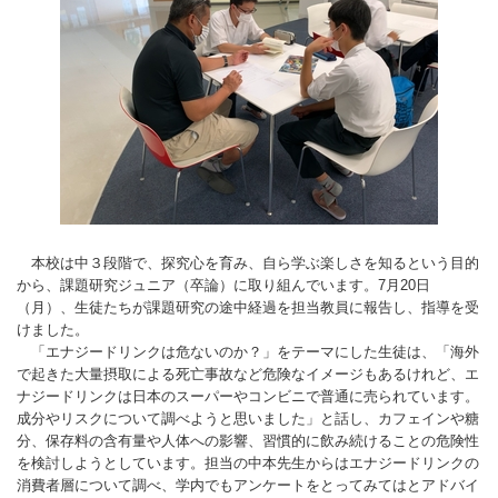
本校は中３段階で、探究心を育み、自ら学ぶ楽しさを知るという目的
から、課題研究ジュニア（卒論）に取り組んでいます。7月20日
（月）、生徒たちが課題研究の途中経過を担当教員に報告し、指導を受
けました。
「エナジードリンクは危ないのか？」をテーマにした生徒は、「海外
で起きた大量摂取による死亡事故など危険なイメージもあるけれど、エ
ナジードリンクは日本のスーパーやコンビニで普通に売られています。
成分やリスクについて調べようと思いました」と話し、カフェインや糖
分、保存料の含有量や人体への影響、習慣的に飲み続けることの危険性
を検討しようとしています。担当の中本先生からはエナジードリンクの
消費者層について調べ、学内でもアンケートをとってみてはとアドバイ