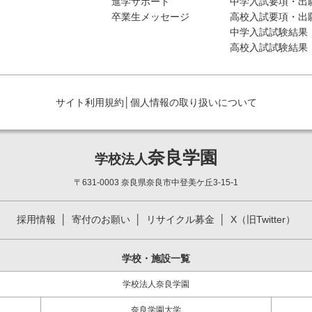
進学サポート
中学入試要項・出
卒業生メッセージ
高校入試要項・出
中学入試試験結果
高校入試試験結果
サイト利用規約
│
個人情報の取り扱いについて
奈良学園
学校法人
〒631-0003 奈良県奈良市中登美ケ丘3-15-1
採用情報
寄付のお願い
リサイクル募金
X（旧Twitter）
学校・施設一覧
学校法人奈良学園
奈良学園大学