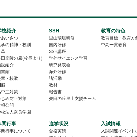
学校紹介
SSH
教育の特色
ごあいさつ
里山環境研修
教育目標・教育方
建学の精神・校訓
国内研修
中高一貫教育
沿革
SSH講座
矢田丘陵の風(校長より)
学外サイエンス学習
施設紹介
研究発表会
図書館
海外研修
校章・校歌
諸活動
制服
教材
熱中症対策
報告書
いじめ防止対策
矢田の丘里山支援チーム
情報公開
学校法人奈良学園
年間行事
進学状況
入試情報
年間行事について
合格実績
入試関連イベント