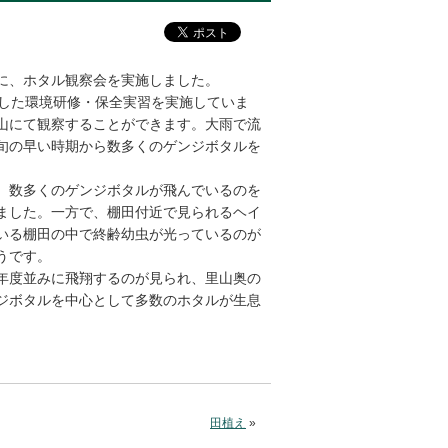
に、ホタル観察会を実施しました。
した環境研修・保全実習を実施していま
山にて観察することができます。大雨で流
旬の早い時期から数多くのゲンジボタルを
、数多くのゲンジボタルが飛んでいるのを
ました。一方で、棚田付近で見られるヘイ
いる棚田の中で終齢幼虫が光っているのが
うです。
年度並みに飛翔するのが見られ、里山奥の
ジボタルを中心として多数のホタルが生息
田植え
»