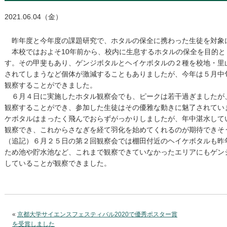
2021.06.04（金）
昨年度と今年度の課題研究で、ホタルの保全に携わった生徒を対象
本校ではおよそ10年前から、校内に生息するホタルの保全を目的と
す。その甲斐もあり、ゲンジボタルとヘイケボタルの２種を校地・里
されてしまうなど個体が激減することもありましたが、今年は５月中
観察することができました。
６月４日に実施したホタル観察会でも、ピークは若干過ぎましたが
観察することができ、参加した生徒はその優雅な動きに魅了されてい
ケボタルはまったく飛んでおらずがっかりしましたが、年中湛水して
観察でき、これからさなぎを経て羽化を始めてくれるのが期待できそ
（追記）６月２５日の第２回観察会では棚田付近のヘイケボタルも昨
ため池や貯水池など、これまで観察できていなかったエリアにもゲン
していることが観察できました。
«
京都大学サイエンスフェスティバル2020で優秀ポスター賞
を受賞しました