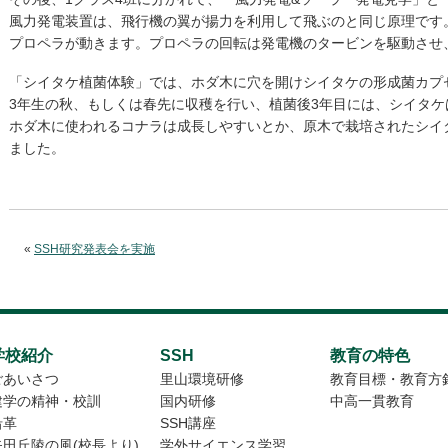
風力発電装置は、飛行機の翼が揚力を利用して飛ぶのと同じ原理です
プロペラが動きます。プロペラの回転は発電機のタービンを駆動させ
「シイタケ植菌体験」では、ホダ木に穴を開けシイタケの形成菌カプ
3年生の秋、もしくは春先に収穫を行い、植菌後3年目には、シイタ
ホダ木に使われるコナラは成長しやすいとか、原木で栽培されたシイ
ました。
«
SSH研究発表会を実施
学校紹介
SSH
教育の特色
ごあいさつ
里山環境研修
教育目標・教育方
建学の精神・校訓
国内研修
中高一貫教育
沿革
SSH講座
矢田丘陵の風(校長より)
学外サイエンス学習