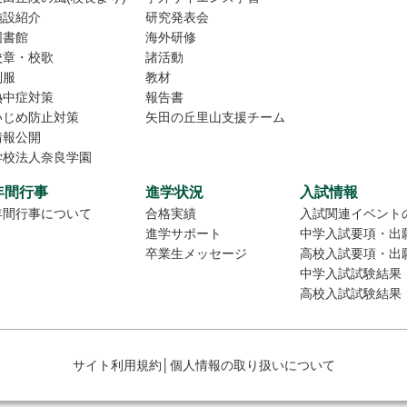
施設紹介
研究発表会
図書館
海外研修
校章・校歌
諸活動
制服
教材
熱中症対策
報告書
いじめ防止対策
矢田の丘里山支援チーム
情報公開
学校法人奈良学園
年間行事
進学状況
入試情報
年間行事について
合格実績
入試関連イベント
進学サポート
中学入試要項・出
卒業生メッセージ
高校入試要項・出
中学入試試験結果
高校入試試験結果
サイト利用規約
│
個人情報の取り扱いについて