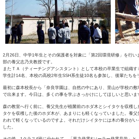
2月26日、中学1年生とその保護者を対象に「第2回環境研修」を行
部の養父志乃夫教授です。
またＴＡ（ティーチングアシスタント）として本校の卒業生で組織す
学生計14名、本校の高校2年生SSH系生徒10名も参加し、後輩たち
最初に森本校長から「奈良学園は、自然の中にあり、里山が学校の敷
で出来ます。今日は、多くの事を学ぶきっかけにしてほしいと思いま
森の教室へ行く前に、養父先生が植菌前のホダ木とシイタケを収穫し
タケを収穫した後のホダ木が、あまりにも軽くなっていました。養父
われて軽くなっているのですよ。それだけシイタケには木の養分がい
した。
その後、1クラス4班に分かれて、「風力発電&ソーラー発電見学」と