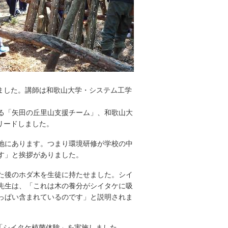
いました。講師は和歌山大学・システム工学
る「矢田の丘里山支援チーム」、和歌山大
をリードしました。
地にあります。つまり環境研修が学校の中
す」と挨拶がありました。
た後のホダ木を生徒に持たせました。シイ
先生は、「これは木の養分がシイタケに吸
っぱい含まれているのです」と説明されま
「シイタケ植菌体験」を実施しました。