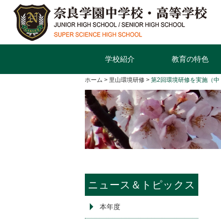
学校紹介
教育の特色
ホーム
里山環境研修
第2回環境研修を実施（中
ニュース＆トピックス
本年度