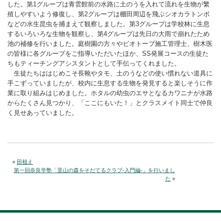
した。第1グループは青雲館前の水路に土のうを入れて流れを生物が繁
殖しやすいよう修復し、第2グループは棚田周辺を飛ぶシオカラトンボ
などの水生昆虫を捕まえて観察しました。第3グループは学校林に生息
するいろいろな生物を観察し、第4グループは先日の大雨で崩れたため
池の補修を行いました。庭樹園の方々やビオトープ施工管理士、樹木医
の皆様に各グループをご指導いただいたほか、SS発展コースの生徒た
ちもティーチングアシスタントとして手伝ってくれました。
生徒たちははじめこそ長靴やタモ、土のうなどの使い慣れない道具に
手こずっていましたが、校内に生息する生物を発見すると楽しそうに作
業に取り組みはじめました。ホタルの幼虫のエサとなるカワニナが水路
からたくさん見つかり、「ここにもいた！」とクラスメイト同士で仲良
く見せあっていました。
«
田植え
第一回奈良学塾「里山の森をそだてるクラブ-入門編-」を行いまし
た
»