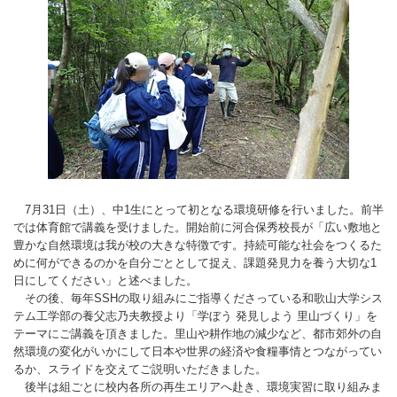
7月31日（土）、中1生にとって初となる環境研修を行いました。前半
では体育館で講義を受けました。開始前に河合保秀校長が「広い敷地と
豊かな自然環境は我が校の大きな特徴です。持続可能な社会をつくるた
めに何ができるのかを自分ごととして捉え、課題発見力を養う大切な1
日にしてください」と述べました。
その後、毎年SSHの取り組みにご指導くださっている和歌山大学シス
テム工学部の養父志乃夫教授より「学ぼう 発見しよう 里山づくり」を
テーマにご講義を頂きました。里山や耕作地の減少など、都市郊外の自
然環境の変化がいかにして日本や世界の経済や食糧事情とつながってい
るか、スライドを交えてご説明いただきました。
後半は組ごとに校内各所の再生エリアへ赴き、環境実習に取り組みま