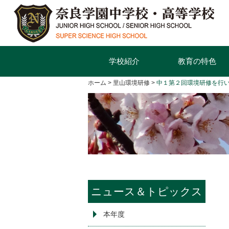
学校紹介
教育の特色
ホーム
里山環境研修
中１第２回環境研修を行
ニュース＆トピックス
本年度