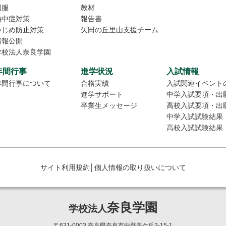
制服
教材
熱中症対策
報告書
いじめ防止対策
矢田の丘里山支援チーム
情報公開
学校法人奈良学園
年間行事
進学状況
入試情報
年間行事について
合格実績
入試関連イベント
進学サポート
中学入試要項・出
卒業生メッセージ
高校入試要項・出
中学入試試験結果
高校入試試験結果
サイト利用規約
│
個人情報の取り扱いについて
奈良学園
学校法人
〒631-0003 奈良県奈良市中登美ケ丘3-15-1