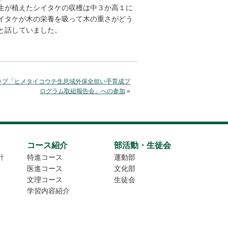
生が植えたシイタケの収穫は中３か高１に
イタケが木の栄養を吸って木の重さがどう
と話していました。
ラブ「ヒメタイコウチ生息域外保全担い手育成プ
ログラム取組報告会」への参加
»
コース紹介
部活動・生徒会
針
特進コース
運動部
医進コース
文化部
文理コース
生徒会
学習内容紹介