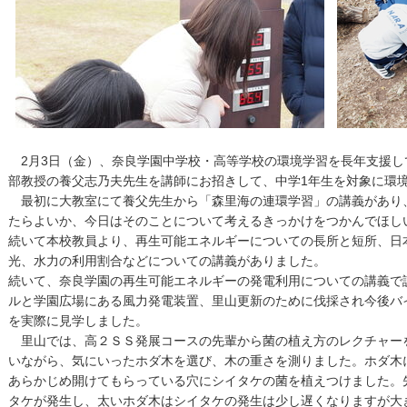
2月3日（金）、奈良学園中学校・高等学校の環境学習を長年支援し
部教授の養父志乃夫先生を講師にお招きして、中学1年生を対象に環
最初に大教室にて養父先生から「森里海の連環学習」の講義があり
たらよいか、今日はそのことについて考えるきっかけをつかんでほし
続いて本校教員より、再生可能エネルギーについての長所と短所、日
光、水力の利用割合などについての講義がありました。
続いて、奈良学園の再生可能エネルギーの発電利用についての講義で
ルと学園広場にある風力発電装置、里山更新のために伐採され今後バ
を実際に見学しました。
里山では、高２ＳＳ発展コースの先輩から菌の植え方のレクチャー
いながら、気にいったホダ木を選び、木の重さを測りました。ホダ木
あらかじめ開けてもらっている穴にシイタケの菌を植えつけました。
タケが発生し、太いホダ木はシイタケの発生は少し遅くなりますが大