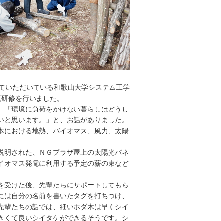
ていただいている和歌山大学システム工学
境研修を行いました。
、「環境に負荷をかけない暮らしはどうし
いと思います。」と、お話がありました。
本における地熱、バイオマス、風力、太陽
説明された、ＮＧプラザ屋上の太陽光パネ
イオマス発電に利用する予定の薪の束など
を受けた後、先輩たちにサポートしてもら
には自分の名前を書いたタグを打ちつけ、
先輩たちの話では、細いホダ木は早くシイ
きくて良いシイタケができるそうです。シ