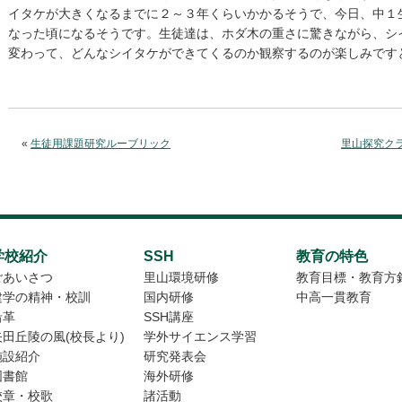
イタケが大きくなるまでに２～３年くらいかかるそうで、今日、中１
なった頃になるそうです。生徒達は、ホダ木の重さに驚きながら、シ
変わって、どんなシイタケができてくるのか観察するのが楽しみです
«
生徒用課題研究ルーブリック
里山探究ク
学校紹介
SSH
教育の特色
ごあいさつ
里山環境研修
教育目標・教育方
建学の精神・校訓
国内研修
中高一貫教育
沿革
SSH講座
矢田丘陵の風(校長より)
学外サイエンス学習
施設紹介
研究発表会
図書館
海外研修
校章・校歌
諸活動