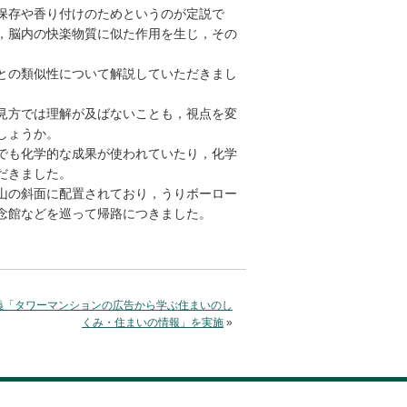
保存や香り付けのためというのが定説で
，脳内の快楽物質に似た作用を生じ，その
との類似性について解説していただきまし
見方では理解が及ばないことも，視点を変
しょうか。
でも化学的な成果が使われていたり，化学
だきました。
山の斜面に配置されており，うりボーロー
念館などを巡って帰路につきました。
義「タワーマンションの広告から学ぶ住まいのし
くみ・住まいの情報」を実施
»