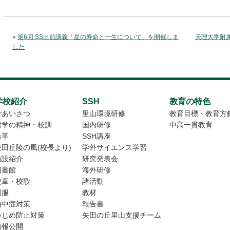
«
第6回 SS出前講義「星の寿命と一生について」を開催しま
天理大学附
した
学校紹介
SSH
教育の特色
ごあいさつ
里山環境研修
教育目標・教育方
建学の精神・校訓
国内研修
中高一貫教育
沿革
SSH講座
矢田丘陵の風(校長より)
学外サイエンス学習
施設紹介
研究発表会
図書館
海外研修
校章・校歌
諸活動
制服
教材
熱中症対策
報告書
いじめ防止対策
矢田の丘里山支援チーム
情報公開