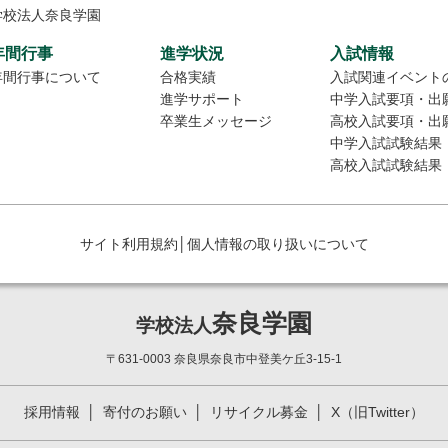
学校法人奈良学園
年間行事
進学状況
入試情報
年間行事について
合格実績
入試関連イベント
進学サポート
中学入試要項・出
卒業生メッセージ
高校入試要項・出
中学入試試験結果
高校入試試験結果
サイト利用規約
│
個人情報の取り扱いについて
奈良学園
学校法人
〒631-0003 奈良県奈良市中登美ケ丘3-15-1
採用情報
寄付のお願い
リサイクル募金
X（旧Twitter）