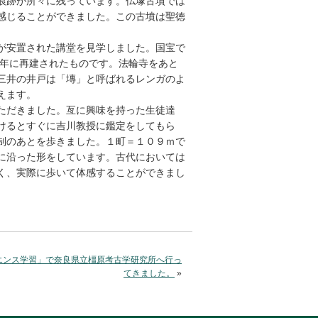
痕跡が所々に残っています。仏塚古墳では
感じることができました。この古墳は聖徳
が安置された講堂を見学しました。国宝で
0年に再建されたものです。法輪寺をあと
三井の井戸は「塼」と呼ばれるレンガのよ
えます。
ただきました。亙に興味を持った生徒達
けるとすぐに吉川教授に鑑定をしてもら
制のあとを歩きました。１町＝１０９ｍで
に沿った形をしています。古代においては
く、実際に歩いて体感することができまし
エンス学習」で奈良県立橿原考古学研究所へ行っ
てきました。
»