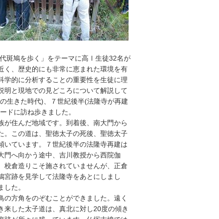
代斑鳩を歩く」をテーマに高Ⅰ生徒32名が
近く、歴史的にも非常に恵まれた環境を有
科学的に分析することの重要性を生徒に理
説明と現地での見どころについて解説して
の生きた時代)、７世紀後半(法隆寺が再建
ワードに訪ね歩きました。
族が住んだ地域です。到着後、南大門から
た。この道は、聖徳太子の死後、聖徳太子
傾いています。７世紀後半の法隆寺再建は
大門へ向かう途中、吉川教授から西院伽
、校倉造りこそ施されていませんが、正倉
鳩宮跡を見学して法隆寺をあとにしまし
ました。
鳥の方角をのぞむことができました。遠く
き来した太子道は、真北に対し20度の傾き