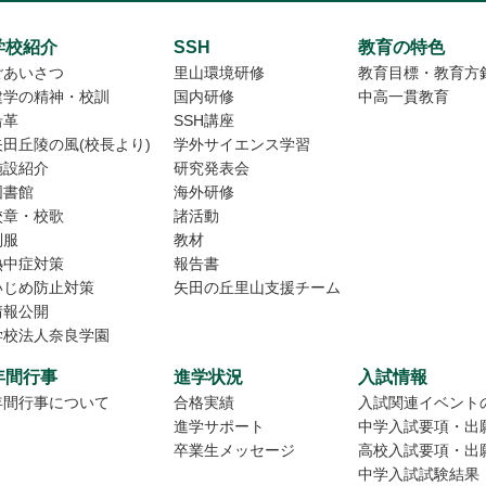
学校紹介
SSH
教育の特色
ごあいさつ
里山環境研修
教育目標・教育方
建学の精神・校訓
国内研修
中高一貫教育
沿革
SSH講座
矢田丘陵の風(校長より)
学外サイエンス学習
施設紹介
研究発表会
図書館
海外研修
校章・校歌
諸活動
制服
教材
熱中症対策
報告書
いじめ防止対策
矢田の丘里山支援チーム
情報公開
学校法人奈良学園
年間行事
進学状況
入試情報
年間行事について
合格実績
入試関連イベント
進学サポート
中学入試要項・出
卒業生メッセージ
高校入試要項・出
中学入試試験結果