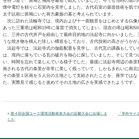
を持つ道で、斑鳩と飛鳥を最短で結んでいました。今でも当時の道の
懐中電灯を頼りに石室内を見学しました。古代石室の築造技術を肌で
太子以前に斑鳩にいた有力豪族の墓と考えられています。
次に訪れた法輪寺では、境内および十一面観音をはじめとする仏像
あった三重塔は昭和19年に落雷で消失してしまい、現在の塔は昭和5
に、三井の古代井戸を経由して最終目的地の法起寺に向かいました。
うな焼き物を積んだ珍しい構造をしており、古代技術の高さがうかが
法起寺では、法起寺式の伽藍配置を見学し、古代瓦の講義もしてい
は、境内に落ちている瓦の破片を熱心に探していました。そして見つ
い、時間を忘れて楽しんでいる様子でした。最後に法起寺周辺の条里
画される古代の条里が非常に美しく残っていて、しかもきれいに南北
その条里１区画を５人分の土地として支給されたことを、座学ではな
た。実際見て感じると改めてその土地の広さを実感できたようです。
«
第４回全国ユース環境活動発表大会の近畿大会に出場しま
「学外サイ
した