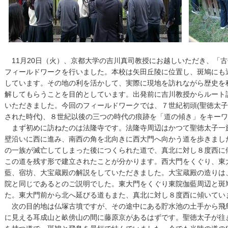
11月20日（火）、京都大学の吉川真司教授にお越しいただき、「古
フィールドワークを行いました。本校は矢田丘陵に位置し、斑鳩にも
しています。その地の利を活かして、実際に現地を訪れながら歴史を
解してもらうことを目的としています。出発前に吉川教授からルート
いただきました。今回のフィールドワークでは、７世紀初頭(聖徳太子
された時代)、８世紀以後の三つの時代の痕跡を「道の傾き」をキー
まず初めに訪ねたのは法隆寺です。法隆寺周辺はかつて聖徳太子一
壁沿いに西に進み、南西の角を北向きに西大門へ向かう道を歩きまし
の一族が滅亡してしまった後につくられた道で、真北に対し８度西に
この道を残す形で建立されたことが分かります。西大門をくぐり、東
藍、宿坊、大宝蔵殿の解説をしていただきました。大宝蔵殿の造りは
院と同じであるとのご説明でした。東大門をくぐり東院伽藍周辺と斑
た。東大門前から北へ延びる道もまた、真北に対し８度西に傾いてい
次の目的地は仏塚古墳ですが、その途中にある貯水池の土手から飛
に見える耳成山と畝傍山の間に藤原京があるはずです。聖徳太子が往