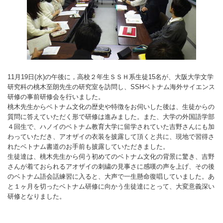
11月19日(水)の午後に，高校２年生ＳＳＨ系生徒15名が、大阪大学文学
研究科の桃木至朗先生の研究室を訪問し、SSHベトナム海外サイエンス
研修の事前研修会を行いました。
桃木先生からベトナム文化の歴史や特徴をお伺いした後は、生徒からの
質問に答えていただく形で研修は進みました。また、大学の外国語学部
４回生で、ハノイのベトナム教育大学に留学されていた吉野さんにも加
わっていただき、アオザイの衣装を披露して頂くと共に、現地で習得さ
れたベトナム書道のお手前も披露していただきました。
生徒達は、桃木先生から伺う初めてのベトナム文化の背景に驚き、吉野
さんが着ておられるアオザイの刺繍の見事さに感嘆の声を上げ、その後
のベトナム語会話練習に入ると、大声で一生懸命復唱していました。あ
と１ヶ月を切ったベトナム研修に向かう生徒達にとって、大変意義深い
研修となりました。