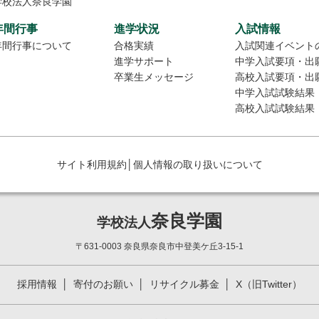
学校法人奈良学園
年間行事
進学状況
入試情報
年間行事について
合格実績
入試関連イベント
進学サポート
中学入試要項・出
卒業生メッセージ
高校入試要項・出
中学入試試験結果
高校入試試験結果
サイト利用規約
│
個人情報の取り扱いについて
奈良学園
学校法人
〒631-0003 奈良県奈良市中登美ケ丘3-15-1
採用情報
寄付のお願い
リサイクル募金
X（旧Twitter）