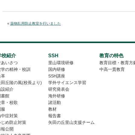
«
薬物乱用防止教室を行いました
学校紹介
SSH
教育の特色
ごあいさつ
里山環境研修
教育目標・教育方
建学の精神・校訓
国内研修
中高一貫教育
沿革
SSH講座
矢田丘陵の風(校長より)
学外サイエンス学習
施設紹介
研究発表会
図書館
海外研修
校章・校歌
諸活動
制服
教材
熱中症対策
報告書
いじめ防止対策
矢田の丘里山支援チーム
情報公開