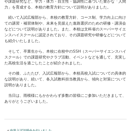
や課題研究など、学力・体力・自主性・協調性に基づいた豊かな「人間
力」を育成する、本校の教育方針について説明がありました。
続いて入試広報部から、本校の教育方針、コース制、学力向上に向け
ての講習・補習体制や、未来を見据えた進路選択のための研修・講演会
などについて説明がありました。また、本校は文科省のスーパーサイエ
ンスハイスクールに認定されており、その課題研究や研修などについて
も紹介いたしました。
そして、卒業生から、本校に在校中のSSH（スーパーサイエンスハイ
スクール）での課題研究やクラブ活動、イベントなどを通して、充実し
た高校生活を過ごしたことが紹介されました。
その後、ふたたび、入試広報部から、本校高校入試についての具体的
な説明があり、続いて、各入試教科担当教員から、傾向と対策について
説明がありました。
当日は、雨模様にもかかわらず多数の皆様にご参加いただきまして、
ありがとうございました。
«
中学入試説明会を行いました