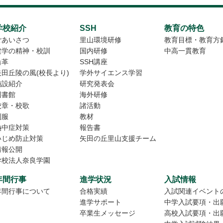
学校紹介
SSH
教育の特色
ごあいさつ
里山環境研修
教育目標・教育方
建学の精神・校訓
国内研修
中高一貫教育
沿革
SSH講座
矢田丘陵の風(校長より)
学外サイエンス学習
施設紹介
研究発表会
図書館
海外研修
校章・校歌
諸活動
制服
教材
熱中症対策
報告書
いじめ防止対策
矢田の丘里山支援チーム
情報公開
学校法人奈良学園
年間行事
進学状況
入試情報
年間行事について
合格実績
入試関連イベント
進学サポート
中学入試要項・出
卒業生メッセージ
高校入試要項・出