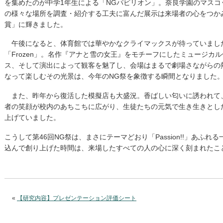
を集めたのが中学1年生による「NGパビリオン」。奈良学園のマス
の様々な場所を調査・紹介する工夫に富んだ展示は来場者の心をつか
賞」に輝きました。
午後になると、体育館では華やかなクライマックスが待っていました。Da
「Frozen」。名作『アナと雪の女王』をモチーフにしたミュージカ
ス、そして演出によって観客を魅了し、会場はまるで劇場さながらの
なって楽しむその光景は、今年のNG祭を象徴する瞬間となりました
また、昨年から復活した模擬店も大盛況。香ばしい匂いに誘われて
者の笑顔が校内のあちこちに広がり、生徒たちの元気で生き生きとし
上げていました。
こうして第46回NG祭は、まさにテーマどおり「Passion!!」あふ
込んで創り上げた時間は、来場したすべての人の心に深く刻まれたこ
«
【研究内容】プレゼンテーション評価シート