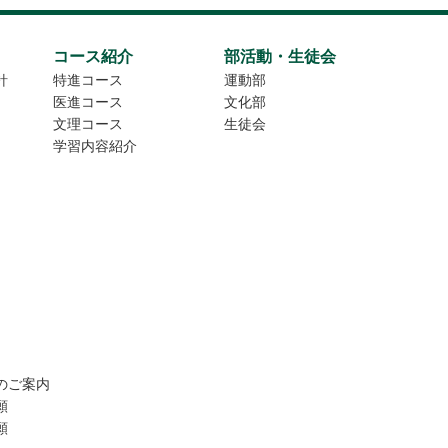
コース紹介
部活動・生徒会
針
特進コース
運動部
医進コース
文化部
文理コース
生徒会
学習内容紹介
のご案内
願
願