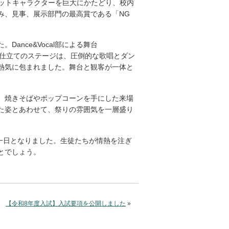
コットキャラクターを巨大にかたどり、校内
み、見事、展示部門の最高賞である「NG
nce&Vocal部による舞台
ル仕立てのステージは、圧倒的な歌唱とダン
熱気に包まれました。舞台と観客が一体と
。
、焼きそばやポップコーンを手にした来場
た姿とあわせて、祭りの雰囲気を一層盛り
れる一日となりました。生徒たちが情熱を注ぎ
とでしょう。
【令和8年度入試】入試要項を公開しました
»