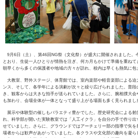
9月6日（土）、第46回NG祭（文化祭）が盛大に開催されました。今年度
とおり、生徒一人ひとりが情熱を注ぎ、何カ月もかけて準備を重ねて
朝早くから多くの保護者や地域の方々が訪れ、校内は早くも熱気に包
大教室、野外ステージ、体育館では、室内楽部や軽音楽部による迫
ンス、そして、各学年による演劇が次々と繰り広げられました。普段
き、観客からは大きな拍手が送られていました。さらに、腕相撲大会
も加わり、会場全体が一体となって盛り上がる場面も多く見られまし
展示や体験型の催しもバラエティ豊かでした。歴史研究会による射
れ、科学部が開いた実験教室では「人工イクラ」を自分の手で作り出
せていました。さらに、グラウンドではアーチェリー部の指導で矢を
場者からは歓声があがっていました。各クラスや文化部の趣向を凝ら