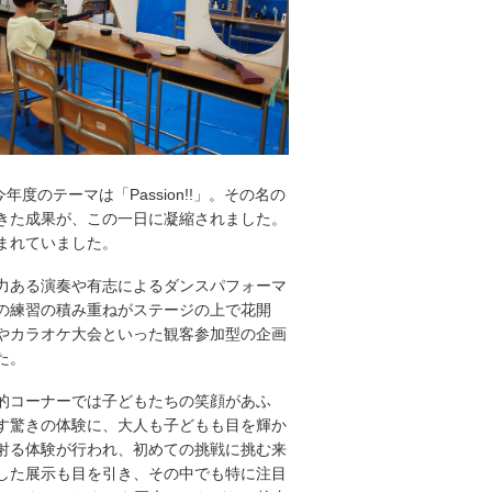
のテーマは「Passion!!」。その名の
きた成果が、この一日に凝縮されました。
まれていました。
力ある演奏や有志によるダンスパフォーマ
の練習の積み重ねがステージの上で花開
やカラオケ大会といった観客参加型の企画
た。
的コーナーでは子どもたちの笑顔があふ
す驚きの体験に、大人も子どもも目を輝か
射る体験が行われ、初めての挑戦に挑む来
した展示も目を引き、その中でも特に注目