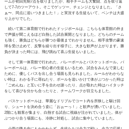
ームが初回先制7点を取りましたが、相手チームも大奮闘、点を取り返
して7-7のツーアウト。そこでゲッツー、チェンジとなりました。「さ
ぁ〜、同点に追いつきました！」と実況する生徒もいて、ベンチは大盛
り上がりでした。
続いて第二体育館で行われたドッジボールは、こちらも体育館の外ま
で声援が聞こえるほど白熱した試合展開となりました。どちらのチーム
も強く、勝負はどちらが勝つか最後までわかりません。相手攻撃の豪速
球を受け止めて、反撃を繰り出す様子に、大きな歓声が上がります。勝
負が決まった時には、飛び跳ねて喜ぶ生徒もいました。
そして第一体育館で行われた、バレーボールとバスケットボール。バ
レーボールは、バレー初心者の生徒もいるため、試合をみんなで楽しむ
ために、優しくパスを出し合う場面も見られました。ルールがわからな
い時は、わかる子に尋ねたり、ボールを追いかけて体がぶつかった時は
「ごめんね」と互いに手を合わせ謝ったり、点が取れた時はハイタッチ
をして喜びを分かち合ったりと、チームワークが目立ちました。
バスケットボールは、華麗なドリブルでコート内を所狭しと駆け回
り、シュートを決め合う姿に「おぉーっ！」と歓声が湧いていました。
2階にも観客が集まり、白熱する試合に視線が注がれていました。体が
ぶつかり合う場面にも、冷静に対処し、試合に集中していました。
小雨の降る中にもかかわらず、生徒たちは全力で戦い、全力で応援し