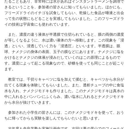
たることもあり、非常時には水があればインスタントラーメンを調理で
きるということを、参加者の皆さんに知ってもらいました。ほかにも、
フリーズドライのイチゴを試食してもらい、乾燥した食品が唾液と出会
って生の状態にもどることを実感してもらいました。このフリーズドラ
イの技術は宇宙食にも使われています。
また、濃度の違う液体が半透膜で仕切られていると、膜の両側の濃度
が等しくなるように、水は濃い液体の方へ移動します。この現象を「浸
透」といい、浸透していく力を「浸透圧」といいます。半透膜は、眼
球、ナメクジの身体の表面、玉子の膜などにあります。ナメクジに塩を
かけるとナメクジの体液が浸みだしていくのはこの原理によるもので
す。濃度によって起こる現象なので、砂糖を使っても同じことが起こり
ます。
教室では、千切りキャベツに塩を加えて揉むと、キャベツから水分が
出てくる現象を体験してもらいました。また、透析チューブの中に食塩
水を入れ、ナメクジモドキも作りました。このナメクジモドキは真水の
中に入れるとパンパンにふくらみ、濃い塩水に入れるとナメクジモドキ
から水分が抜けていきます。
参加された小学生の皆さんには、このナメクジモドキを使って、おう
ちに帰ってからも実験を楽しんでもらいたいと思います。
次年度も奈良学塾を実施計画中です。次回は夏の里山でのフィールド