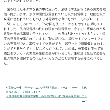
みですと話していました。
菌を植えたホダ木を森の中に置いて、最後は学園広場にある風力発電
機へ向かいます。奈良学園に設置されている風力発電機は一般的な風力
発電に使われているものより発電効率が良いもので、そのブレード
（羽）のしくみについて、TAが図を使って、わかりやすく説明してく
れました。風力発電機の柱には現在の発電量や、今までに蓄積された発
電量が電光掲示盤で示されていて、この日は5.8ワットから8.2ワット程
度の発電量が示されています。TAの話では、10ワットでスマートフォ
ンの充電ができ、20ワットで炊飯ができ、50ワットで扇風機をまわすこ
とができるそうです。TAにうながされて、この風力発電機を使って実
際にタブレットの充電を生徒自身が行いました。生徒達は生活で必要な
量の電気を確保するのはたいへんなのだなと実感する研修になりまし
た。
«
高校１年生 学外サイエンス学習「斑鳩フィールドワーク 古代
斑鳩を歩く」を開催しました
令和３年度奈良学園中学校・高等学校SSH研究発表会を開催しまし
た
»