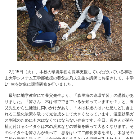
2月15日（火）、本校の環境学習を長年支援していただいている和歌
山大学システム工学部教授の養父志乃夫先生を講師にお招きして、中学
1年生を対象に環境研修を行いました。
最初に地学教室にて養父先生より、「森里海の連環学習」の講義があ
りました。「皆さん、木は何でできているか知っていますか？」と、養
父先生から生徒達に問いかけがあり、「木は私達のはいた息などに含ま
れる二酸化炭素を吸って光合成をして大きくなっています。温室効果ガ
ス削減のためにも木はなくてはならない存在です。今日、皆さんが菌を
植え付けるシイタケは木の炭素などの栄養を吸って大きくなります。そ
のシイタケを皆さんが食べて、息をはいて二酸化炭素を出し、木はその
二酸化炭素を吸って、また光合成をするという循環が生まれます。今日