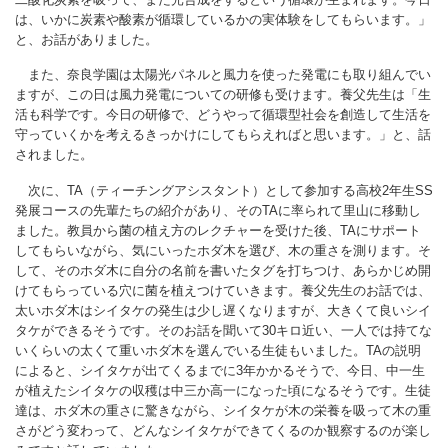
は、いかに炭素や酸素が循環しているかの実体験をしてもらいます。」
と、お話がありました。
また、奈良学園は太陽光パネルと風力を使った発電にも取り組んでい
ますが、この日は風力発電についての研修も受けます。養父先生は「生
活も科学です。今日の研修で、どうやって循環型社会を創造して生活を
守っていくかを考えるきっかけにしてもらえればと思います。」と、話
されました。
次に、TA（ティーチングアシスタント）として参加する高校2年生SS
発展コースの先輩たちの紹介があり、そのTAに率られて里山に移動し
ました。教員から菌の植え方のレクチャーを受けた後、TAにサポート
してもらいながら、気にいったホダ木を選び、木の重さを測ります。そ
して、そのホダ木に自分の名前を書いたタグを打ちつけ、あらかじめ開
けてもらっている穴に菌を植えつけていきます。養父先生のお話では、
太いホダ木はシイタケの発生は少し遅くなりますが、大きくて良いシイ
タケができるそうです。そのお話を聞いて30キロ近い、一人では持てな
いくらいの太くて重いホダ木を選んでいる生徒もいました。TAの説明
によると、シイタケが出てくるまでに3年かかるそうで、今日、中一生
が植えたシイタケの収穫は中三か高一になった頃になるそうです。生徒
達は、ホダ木の重さに驚きながら、シイタケが木の栄養を吸って木の重
さがどう変わって、どんなシイタケができてくるのか観察するのが楽し