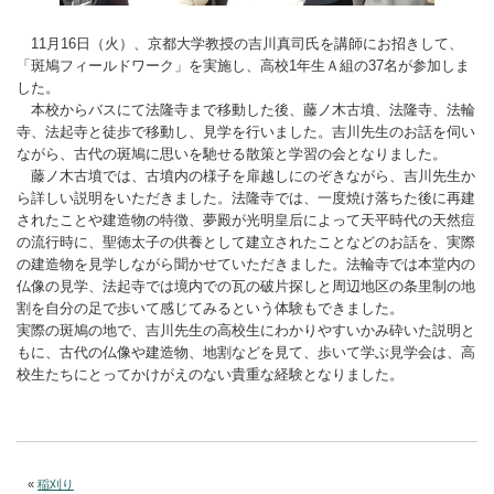
11月16日（火）、京都大学教授の吉川真司氏を講師にお招きして、
「斑鳩フィールドワーク」を実施し、高校1年生Ａ組の37名が参加しま
した。
本校からバスにて法隆寺まで移動した後、藤ノ木古墳、法隆寺、法輪
寺、法起寺と徒歩で移動し、見学を行いました。吉川先生のお話を伺い
ながら、古代の斑鳩に思いを馳せる散策と学習の会となりました。
藤ノ木古墳では、古墳内の様子を扉越しにのぞきながら、吉川先生か
ら詳しい説明をいただきました。法隆寺では、一度焼け落ちた後に再建
されたことや建造物の特徴、夢殿が光明皇后によって天平時代の天然痘
の流行時に、聖徳太子の供養として建立されたことなどのお話を、実際
の建造物を見学しながら聞かせていただきました。法輪寺では本堂内の
仏像の見学、法起寺では境内での瓦の破片探しと周辺地区の条里制の地
割を自分の足で歩いて感じてみるという体験もできました。
実際の斑鳩の地で、吉川先生の高校生にわかりやすいかみ砕いた説明と
もに、古代の仏像や建造物、地割などを見て、歩いて学ぶ見学会は、高
校生たちにとってかけがえのない貴重な経験となりました。
«
稲刈り