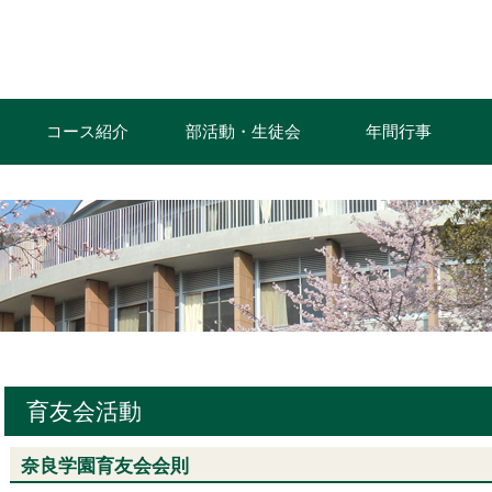
コース紹介
部活動・生徒会
年間行事
育友会活動
奈良学園育友会会則