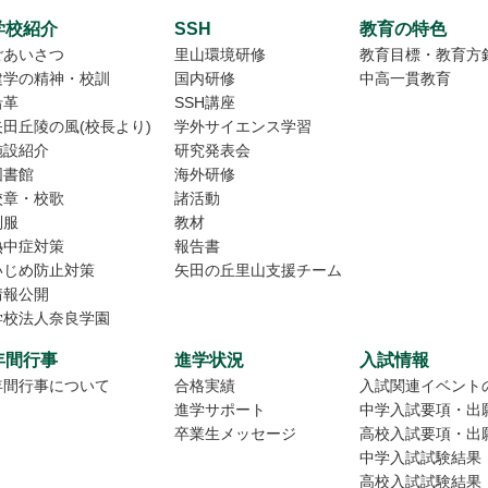
学校紹介
SSH
教育の特色
ごあいさつ
里山環境研修
教育目標・教育方
建学の精神・校訓
国内研修
中高一貫教育
沿革
SSH講座
矢田丘陵の風(校長より)
学外サイエンス学習
施設紹介
研究発表会
図書館
海外研修
校章・校歌
諸活動
制服
教材
熱中症対策
報告書
いじめ防止対策
矢田の丘里山支援チーム
情報公開
学校法人奈良学園
年間行事
進学状況
入試情報
年間行事について
合格実績
入試関連イベント
進学サポート
中学入試要項・出
卒業生メッセージ
高校入試要項・出
中学入試試験結果
高校入試試験結果